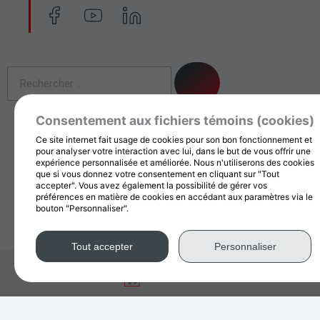
c
c
c
o
o
o
n
n
n
e
e
e
Rechercher
-
-
-
f
y
i
a
o
n
Consentement aux fichiers témoins (cookies)
c
u
Ce site internet fait usage de cookies pour son bon fonctionnement et
Restez informé en vous inscrivant à
pour analyser votre interaction avec lui, dans le but de vous offrir une
e
t
expérience personnalisée et améliorée. Nous n'utiliserons des cookies
notre infolettre
b
u
que si vous donnez votre consentement en cliquant sur "Tout
accepter". Vous avez également la possibilité de gérer vos
o
b
préférences en matière de cookies en accédant aux paramètres via le
Nom
o
e
bouton "Personnaliser".
k
Tout accepter
Personnaliser
*
Courriel
Adhérer