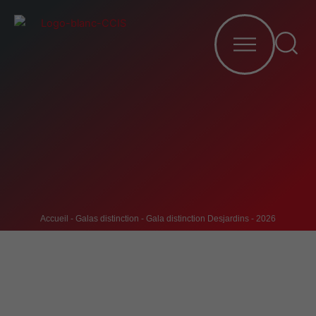
o
e
Aller
k
au
contenu
Fil d'Ariane
Accueil
-
Galas distinction
-
Gala distinction Desjardins - 2026