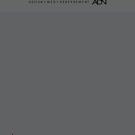
DESIGN
+
WEB
+
HÉBERGEMENT
I
I
I